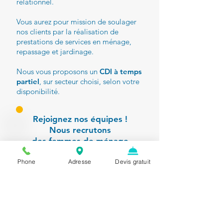
relationnel.
Vous aurez pour mission de soulager
nos clients par la réalisation de
prestations de services en ménage,
repassage et jardinage.
Nous vous proposons un
CDI à temps
partiel
, sur secteur choisi, selon votre
disponibilité.
Rejoignez nos équipes !
Nous recrutons
des femmes de ménage
et des jardiniers toute
Phone
Adresse
Devis gratuit
l'année.
Déposez votre
candidature en cliquant ici
Autorisation délivrée par le Conseil